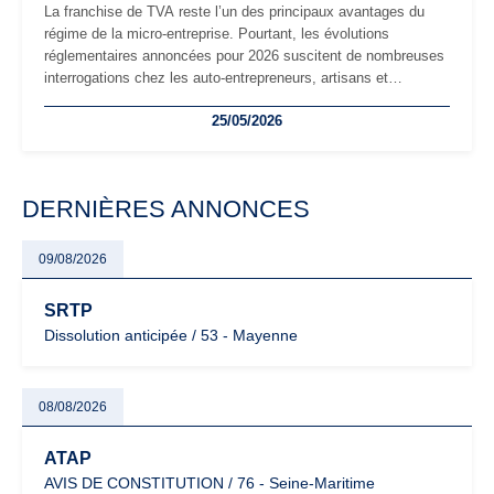
La franchise de TVA reste l’un des principaux avantages du
régime de la micro-entreprise. Pourtant, les évolutions
réglementaires annoncées pour 2026 suscitent de nombreuses
interrogations chez les auto-entrepreneurs, artisans et
freelances. Seuils de chiffre d’affaires, obligations déclaratives,
25/05/2026
facturation ou risque de bascule vers la TVA : les règles
évoluent dans un contexte de contrôle renforcé et de
modernisation fiscale qui oblige les indépendants à rester
particulièrement vigilants.
DERNIÈRES ANNONCES
09/08/2026
SRTP
Dissolution anticipée / 53 - Mayenne
08/08/2026
ATAP
AVIS DE CONSTITUTION / 76 - Seine-Maritime