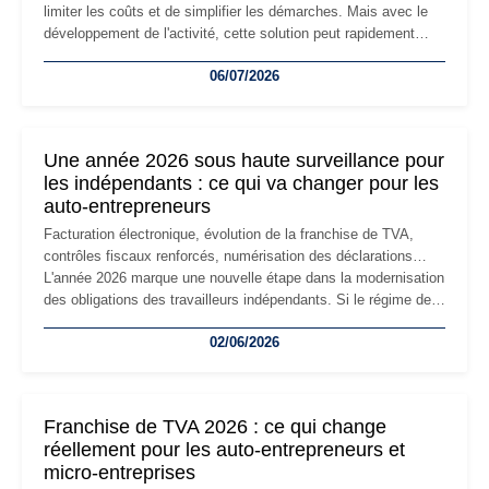
limiter les coûts et de simplifier les démarches. Mais avec le
développement de l'activité, cette solution peut rapidement
devenir inadaptée. Déménagement dans des locaux
06/07/2026
professionnels, recrutement, image de marque… Le
changement d'adresse du siège social répond souvent à une
nouvelle étape de la vie de l'entreprise et implique plusieurs
formalités obligatoires.
Une année 2026 sous haute surveillance pour
les indépendants : ce qui va changer pour les
auto-entrepreneurs
Facturation électronique, évolution de la franchise de TVA,
contrôles fiscaux renforcés, numérisation des déclarations…
L'année 2026 marque une nouvelle étape dans la modernisation
des obligations des travailleurs indépendants. Si le régime de
la micro-entreprise conserve sa simplicité et son attractivité,
02/06/2026
les auto-entrepreneurs devront s'adapter à un environnement
réglementaire plus exigeant. Décryptage des principaux
changements et des précautions à prendre pour éviter les
mauvaises surprises.
Franchise de TVA 2026 : ce qui change
réellement pour les auto-entrepreneurs et
micro-entreprises