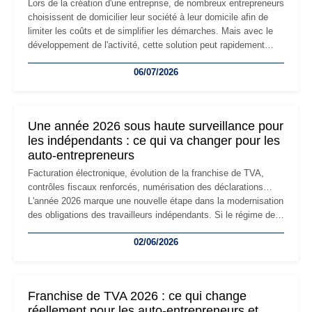
Lors de la création d'une entreprise, de nombreux entrepreneurs
choisissent de domicilier leur société à leur domicile afin de
limiter les coûts et de simplifier les démarches. Mais avec le
développement de l'activité, cette solution peut rapidement
devenir inadaptée. Déménagement dans des locaux
06/07/2026
professionnels, recrutement, image de marque… Le
changement d'adresse du siège social répond souvent à une
nouvelle étape de la vie de l'entreprise et implique plusieurs
formalités obligatoires.
Une année 2026 sous haute surveillance pour
les indépendants : ce qui va changer pour les
auto-entrepreneurs
Facturation électronique, évolution de la franchise de TVA,
contrôles fiscaux renforcés, numérisation des déclarations…
L'année 2026 marque une nouvelle étape dans la modernisation
des obligations des travailleurs indépendants. Si le régime de
la micro-entreprise conserve sa simplicité et son attractivité,
02/06/2026
les auto-entrepreneurs devront s'adapter à un environnement
réglementaire plus exigeant. Décryptage des principaux
changements et des précautions à prendre pour éviter les
mauvaises surprises.
Franchise de TVA 2026 : ce qui change
réellement pour les auto-entrepreneurs et