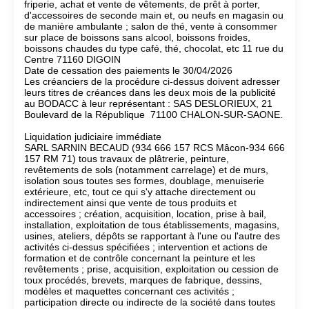
friperie, achat et vente de vêtements, de prêt à porter,
d'accessoires de seconde main et, ou neufs en magasin ou
de manière ambulante ; salon de thé, vente à consommer
sur place de boissons sans alcool, boissons froides,
boissons chaudes du type café, thé, chocolat, etc 11 rue du
Centre 71160 DIGOIN
Date de cessation des paiements le 30/04/2026
Les créanciers de la procédure ci-dessus doivent adresser
leurs titres de créances dans les deux mois de la publicité
au BODACC à leur représentant : SAS DESLORIEUX, 21
Boulevard de la République 71100 CHALON-SUR-SAONE.
Liquidation judiciaire immédiate
SARL SARNIN BECAUD (934 666 157 RCS Mâcon-934 666
157 RM 71) tous travaux de plâtrerie, peinture,
revêtements de sols (notamment carrelage) et de murs,
isolation sous toutes ses formes, doublage, menuiserie
extérieure, etc, tout ce qui s'y attache directement ou
indirectement ainsi que vente de tous produits et
accessoires ; création, acquisition, location, prise à bail,
installation, exploitation de tous établissements, magasins,
usines, ateliers, dépôts se rapportant à l'une ou l'autre des
activités ci-dessus spécifiées ; intervention et actions de
formation et de contrôle concernant la peinture et les
revêtements ; prise, acquisition, exploitation ou cession de
toux procédés, brevets, marques de fabrique, dessins,
modèles et maquettes concernant ces activités ;
participation directe ou indirecte de la société dans toutes