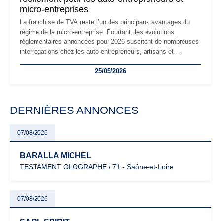
micro-entreprises
La franchise de TVA reste l’un des principaux avantages du
régime de la micro-entreprise. Pourtant, les évolutions
réglementaires annoncées pour 2026 suscitent de nombreuses
interrogations chez les auto-entrepreneurs, artisans et
freelances. Seuils de chiffre d’affaires, obligations déclaratives,
25/05/2026
facturation ou risque de bascule vers la TVA : les règles
évoluent dans un contexte de contrôle renforcé et de
modernisation fiscale qui oblige les indépendants à rester
particulièrement vigilants.
DERNIÈRES ANNONCES
07/08/2026
BARALLA MICHEL
TESTAMENT OLOGRAPHE / 71 - Saône-et-Loire
07/08/2026