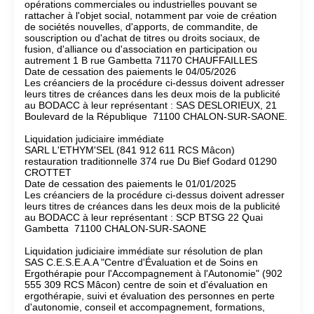
opérations commerciales ou industrielles pouvant se
rattacher à l'objet social, notamment par voie de création
de sociétés nouvelles, d'apports, de commandite, de
souscription ou d'achat de titres ou droits sociaux, de
fusion, d'alliance ou d'association en participation ou
autrement 1 B rue Gambetta 71170 CHAUFFAILLES
Date de cessation des paiements le 04/05/2026
Les créanciers de la procédure ci-dessus doivent adresser
leurs titres de créances dans les deux mois de la publicité
au BODACC à leur représentant : SAS DESLORIEUX, 21
Boulevard de la République 71100 CHALON-SUR-SAONE.
Liquidation judiciaire immédiate
SARL L'ETHYM'SEL (841 912 611 RCS Mâcon)
restauration traditionnelle 374 rue Du Bief Godard 01290
CROTTET
Date de cessation des paiements le 01/01/2025
Les créanciers de la procédure ci-dessus doivent adresser
leurs titres de créances dans les deux mois de la publicité
au BODACC à leur représentant : SCP BTSG 22 Quai
Gambetta 71100 CHALON-SUR-SAONE
Liquidation judiciaire immédiate sur résolution de plan
SAS C.E.S.E.A.A "Centre d'Évaluation et de Soins en
Ergothérapie pour l'Accompagnement à l'Autonomie" (902
555 309 RCS Mâcon) centre de soin et d'évaluation en
ergothérapie, suivi et évaluation des personnes en perte
d'autonomie, conseil et accompagnement, formations,